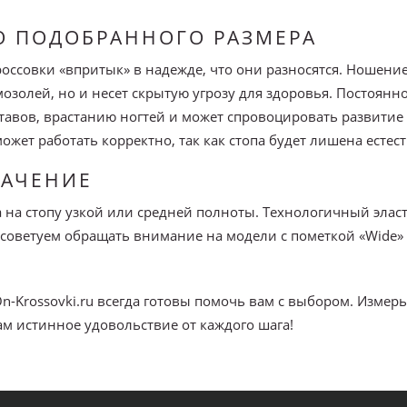
О ПОДОБРАННОГО РАЗМЕРА
оссовки «впритык» в надежде, что они разносятся. Ношени
золей, но и несет скрытую угрозу для здоровья. Постоян
авов, врастанию ногтей и может спровоцировать развитие п
ожет работать корректно, так как стопа будет лишена есте
НАЧЕНИЕ
а на стопу узкой или средней полноты. Технологичный элас
советуем обращать внимание на модели с пометкой «Wide» 
n-Krossovki.ru всегда готовы помочь вам с выбором. Измерь
ам истинное удовольствие от каждого шага!