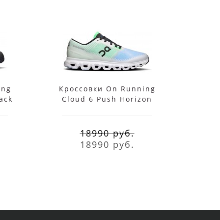
ing
Кроссовки On Running
Крос
ack
Cloud 6 Push Horizon
For
Honeydew
18990 руб.
18990 руб.