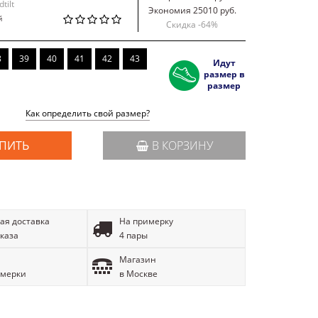
tilt
Экономия 25010 руб.
й
Скидка -
64
%
8
39
40
41
42
43
Идут
размер в
размер
Как определить свой размер?
ПИТЬ
В КОРЗИНУ
ая доставка
На примерку
аказа
4 пары
Магазин
имерки
в Москве