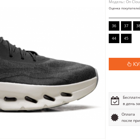
Модель:: On Cloud
Оценка покупателе
36
37
3
44
45
КУ
Бесплатн
в день з
Оплата
после пр