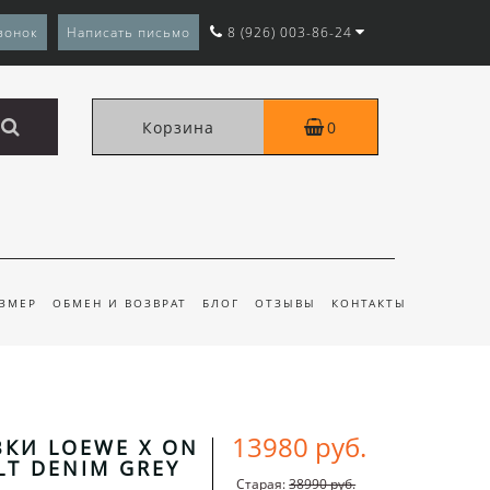
вонок
Написать письмо
8 (926) 003-86-24
Корзина
0
АЗМЕР
ОБМЕН И ВОЗВРАТ
БЛОГ
ОТЗЫВЫ
КОНТАКТЫ
13980 руб.
КИ LOEWE X ON
LT DENIM GREY
Старая:
38990 руб.