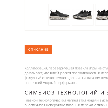
ОПИСАНИЕ
Коллаборация, перевернувшая правила игры на стык
доказывает, что швейцарская прагматичность и исп
фактурный оттенок темного денима на вязаном вер
настоящий модный перформанс.
СИМБИОЗ ТЕХНОЛОГИЙ И 
Главной технологической магией этой модели выс
обеспечивая невероятно плавный перекат с пятки 