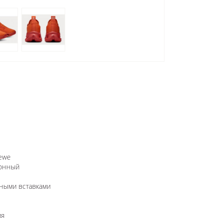
ewe
имонный
чными вставками
ия