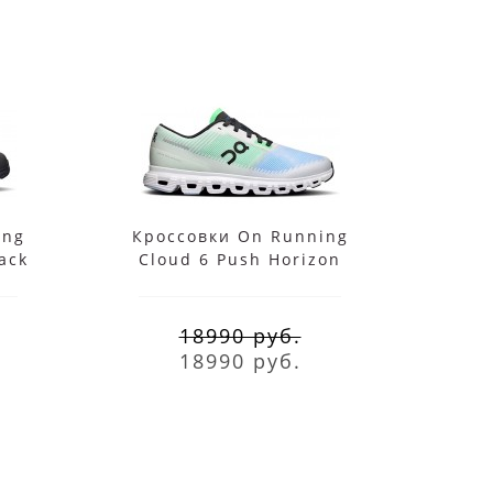
ing
Кроссовки On Running
Крос
ack
Cloud 6 Push Horizon
For
Honeydew
18990 руб.
18990 руб.