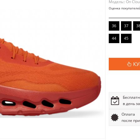
Модель:: On Cloud
Оценка покупателе
36
37
3
44
45
КУ
Бесплатн
в день з
Оплата
после пр