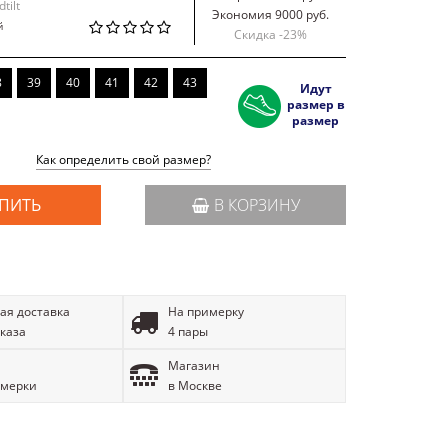
tilt
Экономия 9000 руб.
й
Скидка -
23
%
8
39
40
41
42
43
Идут
размер в
размер
Как определить свой размер?
ПИТЬ
В КОРЗИНУ
ая доставка
На примерку
аказа
4 пары
Магазин
имерки
в Москве