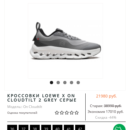
КРОССОВКИ LOEWE X ON
21980 руб.
CLOUDTILT 2 GREY СЕРЫЕ
Старая:
38990 руб.
Модель:: On Cloudtilt
Экономия 17010 руб.
Оценка покупателей
Скидка -
44
%
36
37
38
39
40
41
42