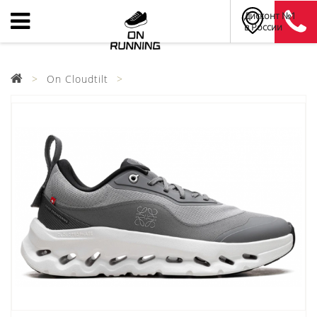
Дисконт №1
в России
On Cloudtilt