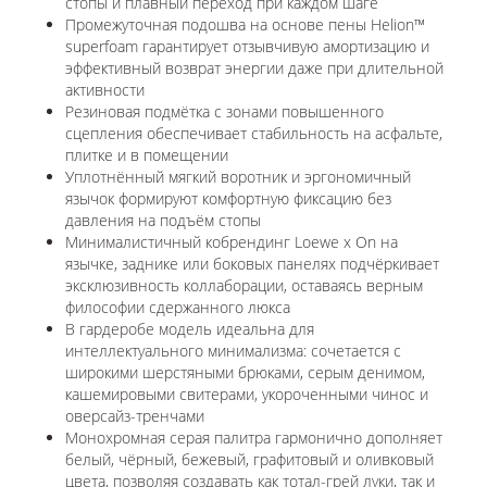
стопы и плавный переход при каждом шаге
Промежуточная подошва на основе пены Helion™
superfoam гарантирует отзывчивую амортизацию и
эффективный возврат энергии даже при длительной
активности
Резиновая подмётка с зонами повышенного
сцепления обеспечивает стабильность на асфальте,
плитке и в помещении
Уплотнённый мягкий воротник и эргономичный
язычок формируют комфортную фиксацию без
давления на подъём стопы
Минималистичный кобрендинг Loewe x On на
язычке, заднике или боковых панелях подчёркивает
эксклюзивность коллаборации, оставаясь верным
философии сдержанного люкса
В гардеробе модель идеальна для
интеллектуального минимализма: сочетается с
широкими шерстяными брюками, серым денимом,
кашемировыми свитерами, укороченными чинос и
оверсайз-тренчами
Монохромная серая палитра гармонично дополняет
белый, чёрный, бежевый, графитовый и оливковый
цвета, позволяя создавать как тотал-грей луки, так и