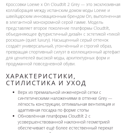
Кроссовки Loewe x On Cloudtilt 2 Grey — это эксклюзивная
коллаборация между испанским домом моды Loewe и
швейцарским инновационным брендом On, выполненная
в элегантной монохромной серой гамме. Модель
представляет второе поколение платформы Cloudtilt,
объединяющее футуристичный дизайн с эстетикой «тихой
роскоши» (quiet luxury). Насыщенный серый оттенок
создаёт универсальный, утончённый и строгий образ,
превращая спортивный силуэт в коллекционный артефакт
для ценителей высокой моды, архитектурных форм и
продуманной повседневной обуви.
ХАРАКТЕРИСТИКИ,
СТИЛИСТИКА И УХОД
Верх из премиальной инженерной сетки с
синтетическими наложениями в оттенке Grey —
лёгкость конструкции, оптимальная вентиляция и
адаптивная посадка по форме стопы
Обновлённая платформа Cloudtilt 2 с
усовершенствованной наклонной геометрией
обеспечивает ещё более естественный перекат