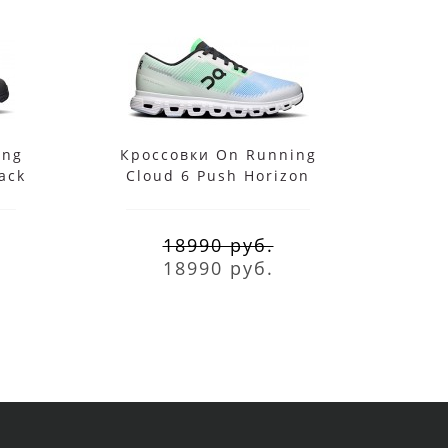
ing
Кроссовки On Running
Крос
ack
Cloud 6 Push Horizon
For
Honeydew
18990 руб.
18990 руб.