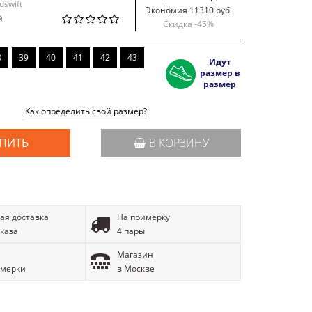
dswift
Экономия 11310 руб.
й
Скидка -
45
%
8
39
40
41
42
43
Идут
размер в
размер
Как определить свой размер?
ПИТЬ
В КОРЗИНУ
ая доставка
На примерку
аказа
4 пары
Магазин
имерки
в Москве