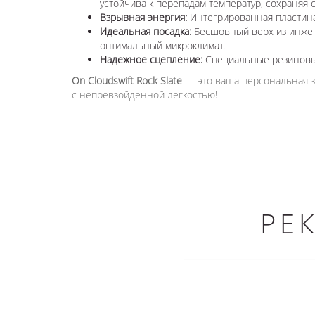
устойчива к перепадам температур, сохраняя с
Взрывная энергия:
Интегрированная пластина
Идеальная посадка:
Бесшовный верх из инжене
оптимальный микроклимат.
Надежное сцепление:
Специальные резиновые
On Cloudswift Rock Slate
— это ваша персональная зо
с непревзойденной легкостью!
РЕ