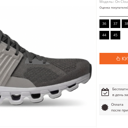
Модель:: On Clou
Оценка покупателе
36
37
3
44
45
КУ
Бесплатн
в день з
Оплата
после пр