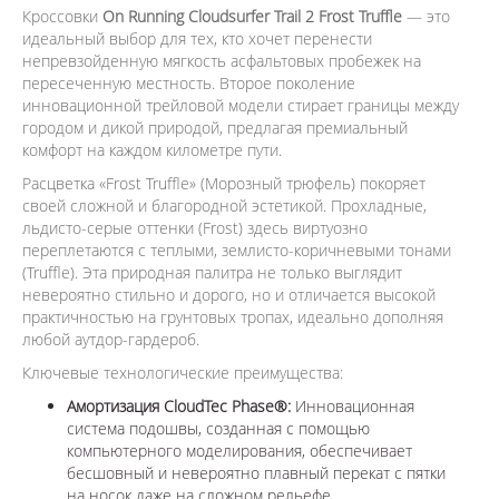
Кроссовки
On Running Cloudsurfer Trail 2 Frost Truffle
— это
идеальный выбор для тех, кто хочет перенести
непревзойденную мягкость асфальтовых пробежек на
пересеченную местность. Второе поколение
инновационной трейловой модели стирает границы между
городом и дикой природой, предлагая премиальный
комфорт на каждом километре пути.
Расцветка «Frost Truffle» (Морозный трюфель) покоряет
своей сложной и благородной эстетикой. Прохладные,
льдисто-серые оттенки (Frost) здесь виртуозно
переплетаются с теплыми, землисто-коричневыми тонами
(Truffle). Эта природная палитра не только выглядит
невероятно стильно и дорого, но и отличается высокой
практичностью на грунтовых тропах, идеально дополняя
любой аутдор-гардероб.
Ключевые технологические преимущества:
Амортизация CloudTec Phase®:
Инновационная
система подошвы, созданная с помощью
компьютерного моделирования, обеспечивает
бесшовный и невероятно плавный перекат с пятки
на носок даже на сложном рельефе.