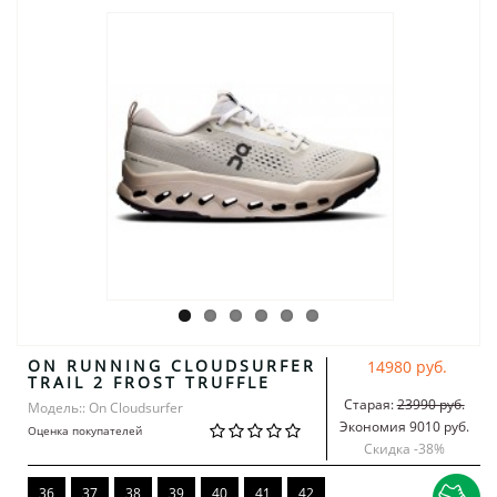
ON RUNNING CLOUDSURFER
14980 руб.
TRAIL 2 FROST TRUFFLE
Старая:
23990 руб.
Модель:: On Cloudsurfer
Экономия 9010 руб.
Оценка покупателей
Скидка -
38
%
36
37
38
39
40
41
42