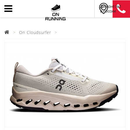
Дисконт №1
в России
On Cloudsurfer