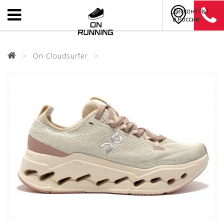
Дисконт №1
в России
On Cloudsurfer