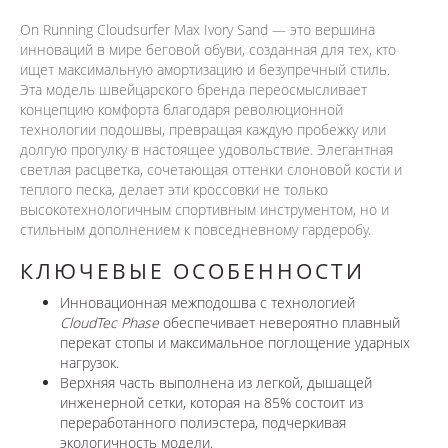
On Running Cloudsurfer Max Ivory Sand — это вершина
инноваций в мире беговой обуви, созданная для тех, кто
ищет максимальную амортизацию и безупречный стиль.
Эта модель швейцарского бренда переосмысливает
концепцию комфорта благодаря революционной
технологии подошвы, превращая каждую пробежку или
долгую прогулку в настоящее удовольствие. Элегантная
светлая расцветка, сочетающая оттенки слоновой кости и
теплого песка, делает эти кроссовки не только
высокотехнологичным спортивным инструментом, но и
стильным дополнением к повседневному гардеробу.
КЛЮЧЕВЫЕ ОСОБЕННОСТИ
Инновационная межподошва с технологией
CloudTec Phase
обеспечивает невероятно плавный
перекат стопы и максимальное поглощение ударных
нагрузок.
Верхняя часть выполнена из легкой, дышащей
инженерной сетки, которая на 85% состоит из
переработанного полиэстера, подчеркивая
экологичность модели.